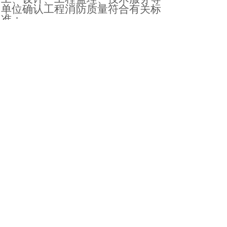
单位确认工程消防质量符合有关标
准；
（四）消防设施性能、系统功
能联调联试等内容检测合格。
经查验不符合前款规定的建设
工程，建设单位不得编制工程竣工
验收报告。
第二十九条
建设单位申请消
防验收，应当提交下列材料：
（一）消防验收申请表；
（二）工程竣工验收报告；
（三）涉及消防的建设工程竣
工图纸。
消防设计审查验收主管部门收
到建设单位提交的消防验收申请
后，对申请材料齐全的，应当出具
受理凭证；申请材料不齐全的，应
当一次性告知需要补正的全部内
容。
第三十条
消防设计审查验收
主管部门受理消防验收申请后，应
当按照国家有关规定，对特殊建设