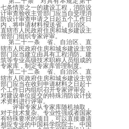
第二十条
对具有本规定第十
七条情形之一的建设工程，消防设
计审查验收主管部门应当自受理消
防设计审查申请之日起五个工作日
内，将申请材料报送省、自治区、
直辖市人民政府住房和城乡建设主
管部门组织专家评审。
第二十一条
省、自治区、直
辖市人民政府住房和城乡建设主管
部门应当建立由具有工程消防、建
筑等专业高级技术职称人员组成的
专家库，制定专家库管理制度。
第二十二条
省、自治区、直
辖市人民政府住房和城乡建设主管
部门应当在收到申请材料之日起十
个工作日内组织召开专家评审会，
对建设单位提交的特殊消防设计技
术资料进行评审。
评审专家从专家库随机抽取，
对于技术复杂、专业性强或者国家
有特殊要求的项目，可以直接邀请
相应专业的中国科学院院士、中国