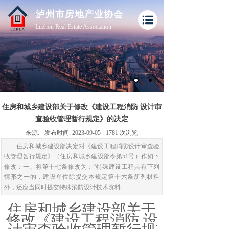
泸州市房地产业协会
Luzhou Real Estate Association
订购电话：400-000-0000
住房和城乡建设部关于修改《建设工程消防 设计审
查验收管理暂行规定》的决定
来源:
发布时间:
2023-09-05
1781
次浏览
住房和城乡建设部决定对《建设工程消防设计审查验
收管理暂行规定》（住房和城乡建设部令第51号）作如下
修改：一、将第十七条修改为：“特殊建设工程具有下列
情形之一的，建设单位除提交本规定第十六条所列材料
外，还应当同时提交特殊消防设计技术资料......
住房和城乡建设部关于
修改《建设工程消防
设