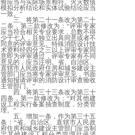
验应当与实际场景相符。火灾数值
模拟分析结论和实体试验结论应当
一致。”
三、将第二十一条改为第二十
二条，第三款修改为：
“评审专家
应当符合相关专业要求，总数不得
少于七人，且独立出具同意或者不
同意的评审意见。特殊消防设计技
术资料经四分之三以上评审专家同
意即为评审通过，评审专家有不同
意见的，应当注明。省、自治区、
直辖市人民政府住房和城乡建设主
管部门应当将专家评审意见，书面
通知报请评审的消防设计审查验收
主管部门。”
四、将第三十三条改为第三十
四条，第一款修改为：
“对其他建
设工程实行备案抽查制度，分类管
理。”
五、增加一条，作为第三十五
条：
“省、自治区、直辖市人民政
府住房和城乡建设主管部门应当制
定其他建设工程分类管理目录清