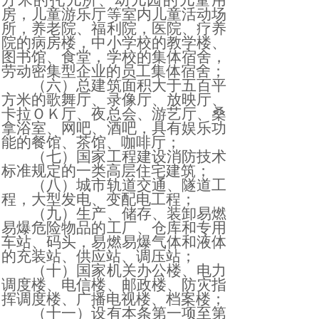
方米的托儿所、幼儿园的儿童用
房，儿童游乐厅等室内儿童活动场
所，养老院、福利院，医院、疗养
院的病房楼，中小学校的教学楼、
图书馆、食堂，学校的集体宿舍，
劳动密集型企业的员工集体宿舍；
（六）总建筑面积大于五百平
方米的歌舞厅、录像厅、放映厅、
卡拉ＯＫ厅、夜总会、游艺厅、桑
拿浴室、网吧、酒吧，具有娱乐功
能的餐馆、茶馆、咖啡厅；
（七）国家工程建设消防技术
标准规定的一类高层住宅建筑；
（八）城市轨道交通、隧道工
程，大型发电、变配电工程；
（九）生产、储存、装卸易燃
易爆危险物品的工厂、仓库和专用
车站、码头，易燃易爆气体和液体
的充装站、供应站、调压站；
（十）国家机关办公楼、电力
调度楼、电信楼、邮政楼、防灾指
挥调度楼、广播电视楼、档案楼；
（十一）设有本条第一项至第